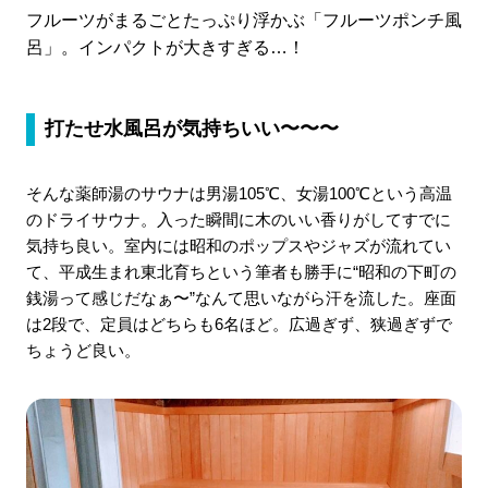
フルーツがまるごとたっぷり浮かぶ「フルーツポンチ風
呂」。インパクトが大きすぎる…！
打たせ水風呂
が気持ちいい〜〜〜
そんな薬師湯のサウナは男湯105℃、女湯100℃という高温
のドライサウナ。入った瞬間に木のいい香りがしてすでに
気持ち良い。室内には昭和のポップスやジャズが流れてい
て、平成生まれ東北育ちという筆者も勝手に“昭和の下町の
銭湯って感じだなぁ〜”なんて思いながら汗を流した。座面
は2段で、定員はどちらも6名ほど。広過ぎず、狭過ぎずで
ちょうど良い。