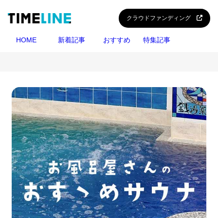
内
容
クラウドファンディング
を
HOME
新着記事
おすすめ
特集記事
ス
キ
ッ
プ