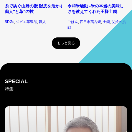
糸で紡ぐ山野の獣 獣皮を活かす
令和米騒動 ‐米の本当の美味し
職人”と革”の技
さを教えてくれた王様土鍋-
SDGs
, 
ジビエ革製品
, 
職人
ごはん
, 
四日市萬古焼
, 
土鍋
, 
父娘の挑
戦
もっと見る
SPECIAL
特集