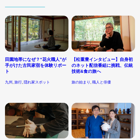
【松重豊インタビュー】自身初
田園地帯になぜ？“花火職人”が
のネット配信番組に挑戦、伝統
手がけた古民家宿を体験リポー
技術&食の旅へ
ト
旅の始まり
, 
職人と俳優
九州
, 
旅行
, 
隠れ家スポット