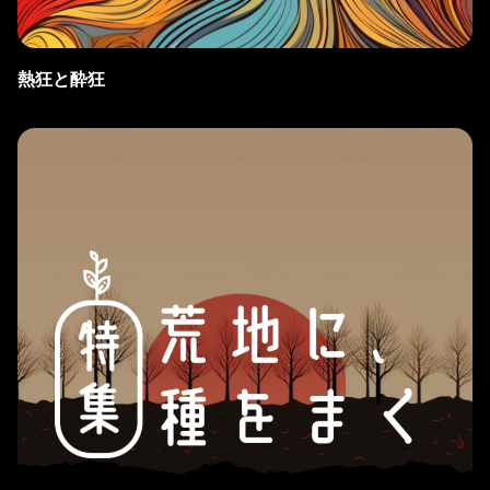
熱狂と酔狂