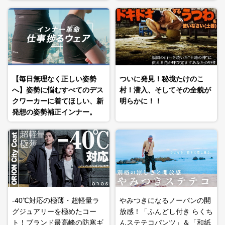
【毎日無理なく正しい姿勢
ついに発見！秘境たけのこ
へ】姿勢に悩むすべてのデス
村！潜入、そしてその全貌が
クワーカーに着てほしい、新
明らかに！！
発想の姿勢補正インナー。
-40℃対応の極薄・超軽量ラ
やみつきになるノーパンの開
グジュアリーを極めたコー
放感！「ふんどし付き らくち
ト！ブランド最高峰の防寒ギ
んステテコパンツ」＆「和紙