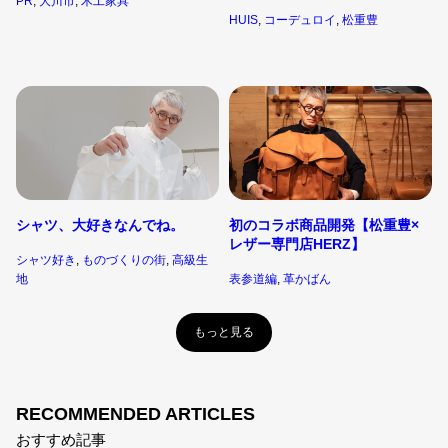
PR
, 
大川市
, 
木工家具
HUIS
, 
コーデュロイ
, 
松重豊
シャツ、大好きなんでね。
初のコラボ商品開発【松重豊×
レザー専門店HERZ】
シャツ好き
, 
ものづくりの街
, 
高級生
地
表参道編
, 
革かばん
もっと見る
RECOMMENDED ARTICLES
おすすめ記事